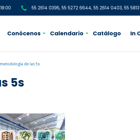
 18:00
55 2614 0395, 55 5272 6644, 55 2614 0403, 55 581
Conócenos
Calendario
Catálogo
In
metodología de las 5s
as 5s