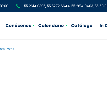
 18:00
55 2614 0395, 55 5272 6644, 55 2614 0403, 55 581
Conócenos
Calendario
Catálogo
In
repuestos