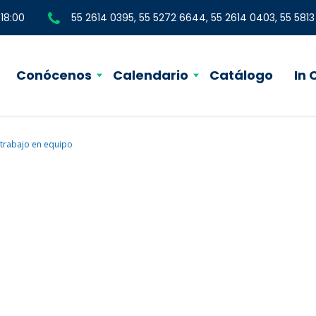
 18:00
55 2614 0395, 55 5272 6644, 55 2614 0403, 55 581
Conócenos
Calendario
Catálogo
In
trabajo en equipo