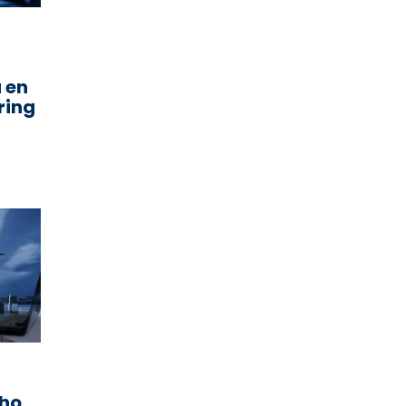
 en
ring
cho