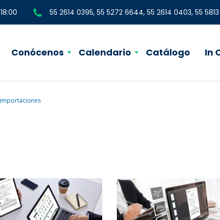
 18:00
55 2614 0395, 55 5272 6644, 55 2614 0403, 55 581
Conócenos
Calendario
Catálogo
In
importaciones