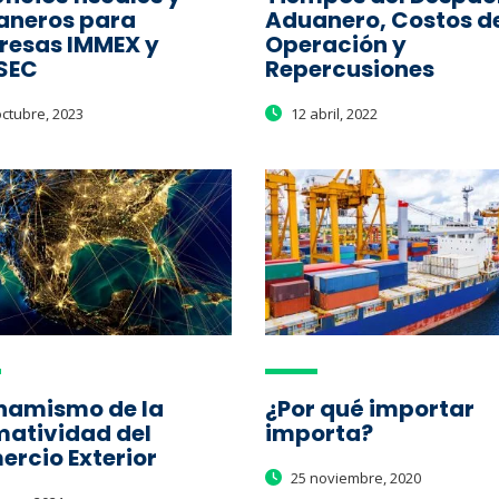
aneros para
Aduanero, Costos d
resas IMMEX y
Operación y
SEC
Repercusiones
ctubre, 2023
12 abril, 2022
inamismo de la
¿Por qué importar
atividad del
importa?
rcio Exterior
25 noviembre, 2020